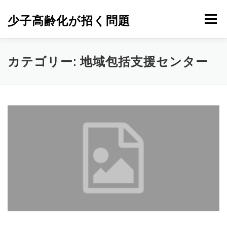
コ
ン
少子高齢化が招く問題
メニュー
テ
ン
ツ
へ
カテゴリー:
地域包括支援センター
ス
キ
ッ
プ